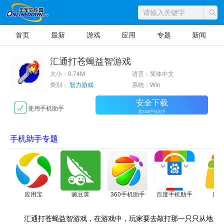
首页
最新
游戏
应用
专题
新闻
汇通打苍蝇益智游戏
大小：0.74M
语言：简体中文
类别：
智力游戏
系统：Win
安全下载
使用手机助手
需2345手机助手
手机助手专题
应用宝
豌豆荚
360手机助手
百度手机助手
应
汇通打苍蝇益智游戏，在游戏中，玩家要去敲打那一只只从地