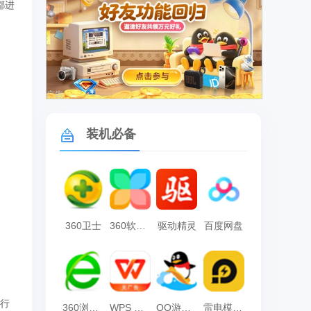
都进
广告
装机必备
360卫士
360软件管家
驱动精灵
百度网盘
运行
360浏览器
WPS Office
QQ游戏大厅
雷电模拟器