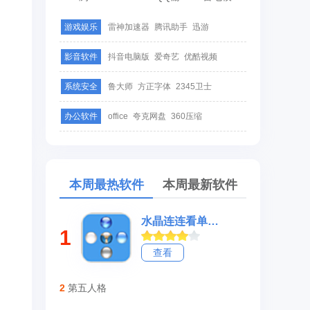
游戏娱乐
雷神加速器
腾讯助手
迅游
影音软件
抖音电脑版
爱奇艺
优酷视频
系统安全
鲁大师
方正字体
2345卫士
办公软件
office
夸克网盘
360压缩
本周最热软件
本周最新软件
水晶连连看单机版
1
查看
2
第五人格