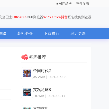
AI产品榜
软件发布
0安全卫士
Office365
360浏览器
WPS Office
抖音
豆包
搜狗浏览器
攻略
装机必备
下载排行
最近更新
每周推荐
帝国时代2
35.2MB｜2026-07-03
实况足球8
187MB｜2026-06-17
木筏求生