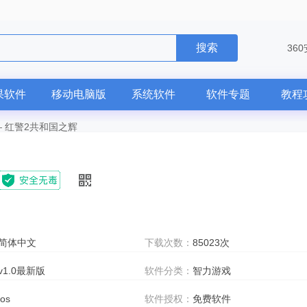
搜索
36
果软件
移动电脑版
系统软件
软件专题
教程
—
红警2共和国之辉
简体中文
下载次数：
85023次
v1.0最新版
软件分类：
智力游戏
ios
软件授权：
免费软件