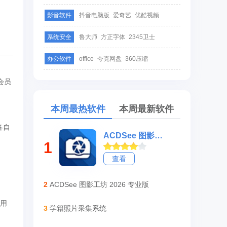
影音软件
抖音电脑版
爱奇艺
优酷视频
系统安全
鲁大师
方正字体
2345卫士
办公软件
office
夸克网盘
360压缩
会员
本周最热软件
本周最新软件
各自
ACDSee 图影工坊 2026 旗舰版
1
查看
2
ACDSee 图影工坊 2026 专业版
用
3
学籍照片采集系统