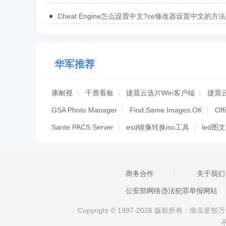
Cheat Engine怎么设置中文?ce修改器设置中文的方法
华军推荐
康耐视
千鹿看板
捷晨云选片Win客户端
捷晨
GSA Photo Manager
Find.Same.Images.OK
Off
Sante PACS Server
esd镜像转换iso工具
led图
蓝牛相册宝
UltraISO软碟通
PlayMemories Hom
千变万化
Billfish
CADSee 绿色版
金舟电子相
商务合作
关于我们
图片隐写
学籍照片采集系统
ACDSee 图影工坊 2
公安部网络违法犯罪举报网站
光速人脸识别相似度对比器
易达中小学生学籍照片
Copyright © 1997-2026 版权所有：南
Br CC
新雨相似图片查找助手
PureRef
ae粒子插