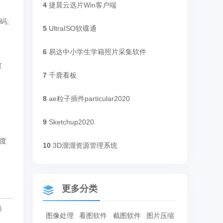
4
捷晨云选片Win客户端
码;
5
UltraISO软碟通
6
易达中小学生学籍照片采集软件
可
7
千鹿看板
8
ae粒子插件particular2020
9
Sketchup2020
度
10
3D溜溜资源管理系统
更多分类
操
图像处理
看图软件
截图软件
图片压缩