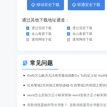
移动安全下载
联通安全下载
通过其他下载地址通道：
通过迅雷下载
通过迅雷下载
金山毒霸下载
金山毒霸下载
通用网络下载
通用网络下载
常见问题
Keil5怎么解决无法将变量或函数Go To到定义处-Keil
无法将变量或函数Go To到定义处的方法
红色警戒2共和国之辉快捷键-红色警戒2共和国之辉快
汇总
word怎么安装方正小标宋简体-word安装方正小标宋
方法
谷歌浏览器如何导出书签？- 谷歌浏览器导出书签方法