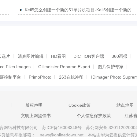
的方法
Keil5怎么创建一个新的51单片机项目-Keil5创建一个新的
51单片机项目的方法
云选片
清爽图片编辑
HD看图
DICTION客户端
360画报
ice.Files.Images
Gillmeister Rename Expert
图片保护专家
文屏控制平台
PrimoPhoto
263在线冲印
IDimager Photo Supre
e
Photo-Manager
168图库助手
ThumbsPlus
visions
册
领跑条码标签设计软件
潘通色卡电子版最新版本
Piwigo
版权声明
Cookie政策
站点地图
026 旗舰版
人人相册
快鹿图库管理系统
autocad2004
文明上网提倡书
个人信息保护政策
江苏
采集软件
图图比较
艺匠
ACDSee Photo Studio for Mac 9
京星智万合网络科技有限公司
苏ICP备16008348号
苏公网安备 32011202000
件particular2020
3D溜溜资源管理系统
Eagle
不良信息举报邮箱：
news@onlinedown.net
本站由华为云提供云计算