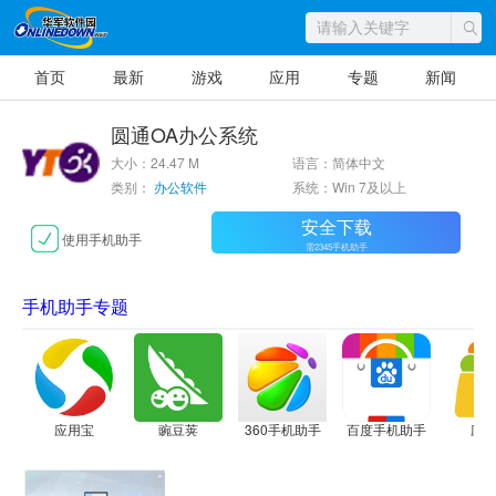
首页
最新
游戏
应用
专题
新闻
圆通OA办公系统
大小：24.47 M
语言：简体中文
类别：
办公软件
系统：Win 7及以上
安全下载
使用手机助手
需2345手机助手
手机助手专题
应用宝
豌豆荚
360手机助手
百度手机助手
应