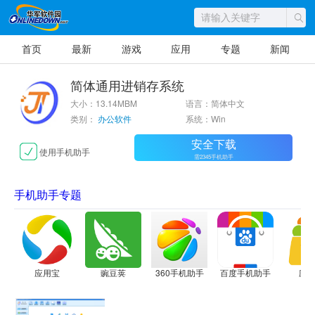
首页
最新
游戏
应用
专题
新闻
简体通用进销存系统
大小：13.14MBM
语言：简体中文
类别：
办公软件
系统：Win
安全下载
使用手机助手
需2345手机助手
手机助手专题
应用宝
豌豆荚
360手机助手
百度手机助手
应