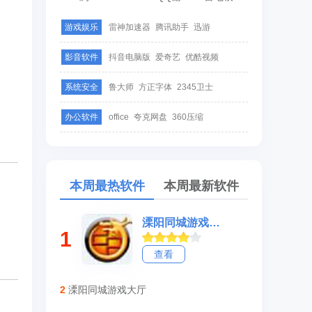
游戏娱乐
雷神加速器
腾讯助手
迅游
影音软件
抖音电脑版
爱奇艺
优酷视频
系统安全
鲁大师
方正字体
2345卫士
办公软件
office
夸克网盘
360压缩
本周最热软件
本周最新软件
溧阳同城游戏大厅
1
查看
2
溧阳同城游戏大厅