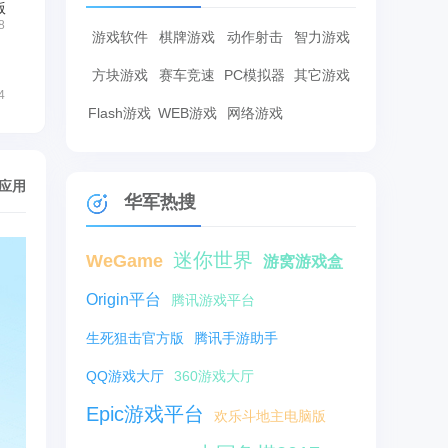
版
8
游戏软件
棋牌游戏
动作射击
智力游戏
方块游戏
赛车竞速
PC模拟器
其它游戏
4
Flash游戏
WEB游戏
网络游戏
/应用
华军热搜
迷你世界
WeGame
游窝游戏盒
Origin平台
腾讯游戏平台
生死狙击官方版
腾讯手游助手
QQ游戏大厅
360游戏大厅
Epic游戏平台
欢乐斗地主电脑版