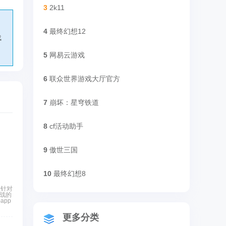
3
2k11
4
最终幻想12
载
5
网易云游戏
6
联众世界游戏大厅官方
7
崩坏：星穹铁道
8
cf活动助手
9
傲世三国
10
最终幻想8
是针对
战的
pp
更多分类