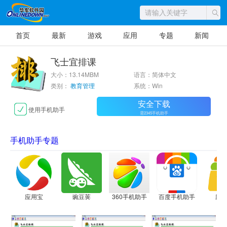
首页
最新
游戏
应用
专题
新闻
飞士宜排课
大小：13.14MBM
语言：简体中文
类别：
教育管理
系统：Win
安全下载
使用手机助手
需2345手机助手
手机助手专题
应用宝
豌豆荚
360手机助手
百度手机助手
应