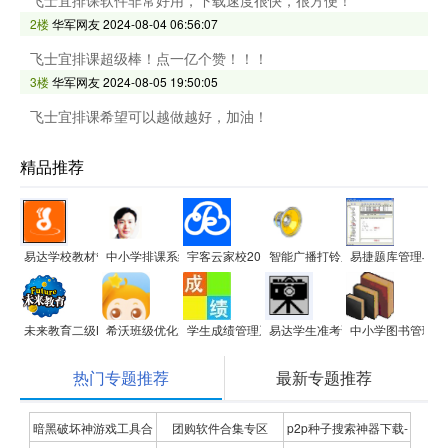
飞士宜排课软件非常好用，下载速度很快，很方便！
2楼
华军网友
2024-08-04 06:56:07
飞士宜排课超级棒！点一亿个赞！！！
3楼
华军网友
2024-08-05 19:50:05
飞士宜排课希望可以越做越好，加油！
精品推荐
易达学校教材管理软件
中小学排课系统
宇客云家校2017(成绩管理统计分析微信家校)
智能广播打铃系统(校园版)
易捷题库管理与组
未来教育二级MS Office无纸化考试模拟软件
希沃班级优化大师
学生成绩管理系统
易达学生准考证打印系统软件
中小学图书管理系
热门专题推荐
最新专题推荐
暗黑破坏神游戏工具合
团购软件合集专区
p2p种子搜索神器下载-