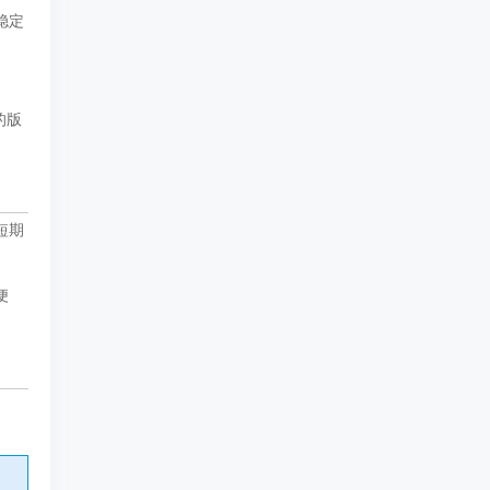
稳定
的版
短期
便