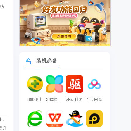
贴
广告
装机必备
360卫士
360软件管家
驱动精灵
百度网盘
排。
提升