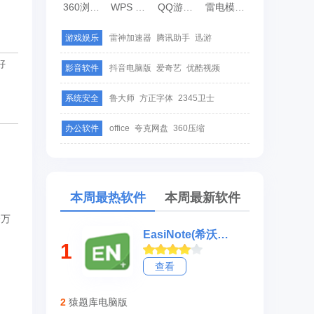
360浏览器
WPS Office
QQ游戏大厅
雷电模拟器
游戏娱乐
雷神加速器
腾讯助手
迅游
好
影音软件
抖音电脑版
爱奇艺
优酷视频
系统安全
鲁大师
方正字体
2345卫士
办公软件
office
夸克网盘
360压缩
本周最热软件
本周最新软件
余万
EasiNote(希沃白板5)
1
查看
2
猿题库电脑版