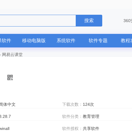
搜索
36
果软件
移动电脑版
系统软件
软件专题
教程
—
网易云课堂
简体中文
下载次数：
124次
8.28.7
软件分类：
教育管理
winall
软件授权：
共享软件