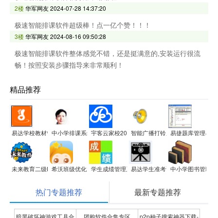
2楼
华军网友
2024-07-28 14:37:20
极速智能排课软件超级棒！点一亿个赞！！！
3楼
华军网友
2024-08-16 09:50:28
极速智能排课软件整体感觉不错，还是挺满意的,安装运行很流
畅！按照安装步骤指导来非常顺利！
精品推荐
易达学校教材管理软件
中小学排课系统
宇客云家校2017(成绩管理统计分析微信家校)
智能广播打铃系统(校园版)
易捷题库管理与组
未来教育二级MS Office无纸化考试模拟软件
希沃班级优化大师
学生成绩管理系统
易达学生准考证打印系统软件
中小学图书管理系
热门专题推荐
最新专题推荐
暗黑破坏神游戏工具合
团购软件合集专区
p2p种子搜索神器下载-