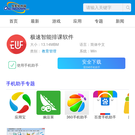
首页
最新
游戏
应用
专题
新闻
极速智能排课软件
大小：13.14MBM
语言：简体中文
类别：
教育管理
系统：Win
安全下载
使用手机助手
需2345手机助手
手机助手专题
应用宝
豌豆荚
360手机助手
百度手机助手
应