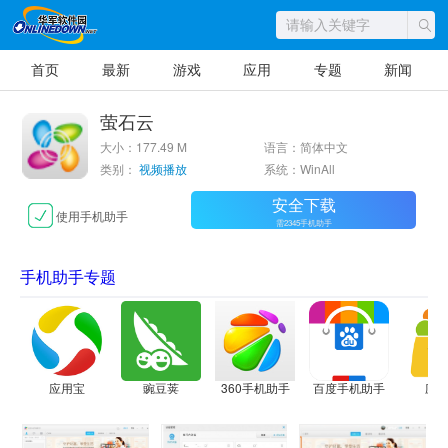
首页
最新
游戏
应用
专题
新闻
萤石云
大小：177.49 M
语言：简体中文
类别：
视频播放
系统：WinAll
安全下载
使用手机助手
需2345手机助手
手机助手专题
应用宝
豌豆荚
360手机助手
百度手机助手
应