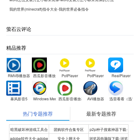
我的世界(minecraft)指令大全-我的世界必备指令
萤石云评论
精品推荐
RMVB播放器
西瓜影音播放器
PotPlayer
PotPlayer
RealPlayer
暴风影音5
Windows Media Player
西瓜影音播放器
AVI播放器
迅雷看看（迅雷影
热门专题推荐
最新专题推荐
暗黑破坏神游戏工具合
团购软件合集专区
p2p种子搜索神器下载-
adobe软件大全-adobe
安全上网大全
浏览器电脑版下载-浏览
集
P2P种子搜索神器专题