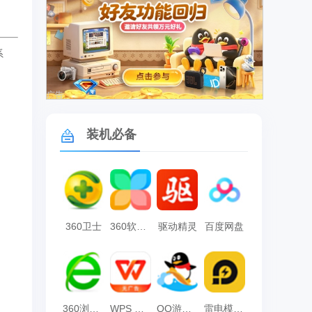
系
广告
装机必备
360卫士
360软件管家
驱动精灵
百度网盘
360浏览器
WPS Office
QQ游戏大厅
雷电模拟器