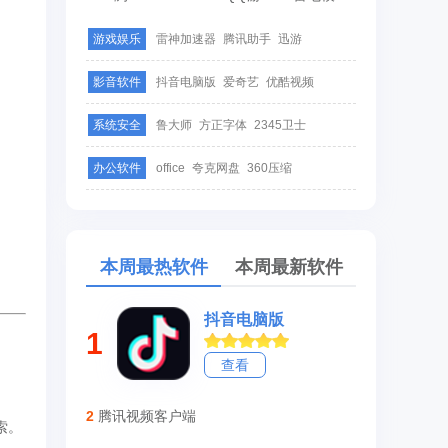
游戏娱乐
雷神加速器
腾讯助手
迅游
影音软件
抖音电脑版
爱奇艺
优酷视频
系统安全
鲁大师
方正字体
2345卫士
办公软件
office
夸克网盘
360压缩
本周最热软件
本周最新软件
抖音电脑版
1
查看
2
腾讯视频客户端
索。