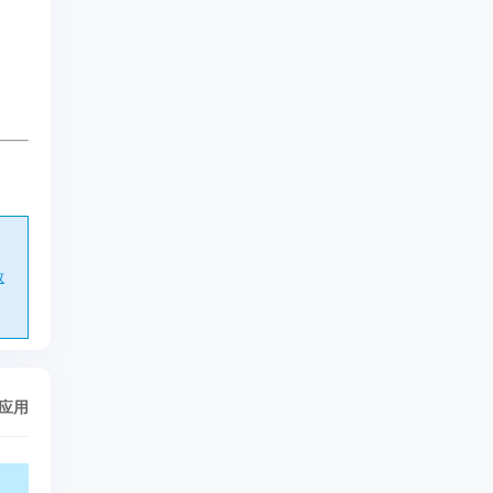
放
/应用