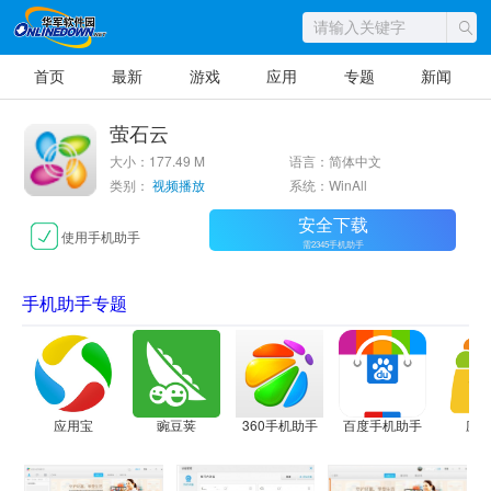
首页
最新
游戏
应用
专题
新闻
萤石云
大小：177.49 M
语言：简体中文
类别：
视频播放
系统：WinAll
安全下载
使用手机助手
需2345手机助手
手机助手专题
应用宝
豌豆荚
360手机助手
百度手机助手
应