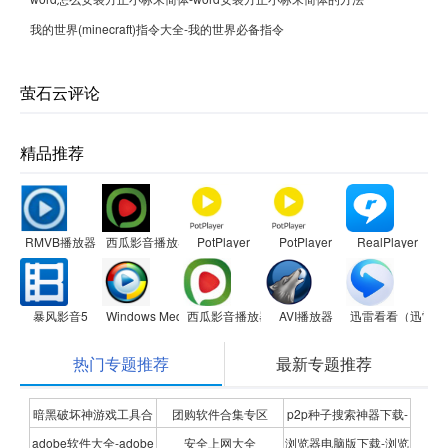
我的世界(minecraft)指令大全-我的世界必备指令
萤石云评论
精品推荐
RMVB播放器
西瓜影音播放器
PotPlayer
PotPlayer
RealPlayer
暴风影音5
Windows Media Player
西瓜影音播放器
AVI播放器
迅雷看看（迅雷影
热门专题推荐
最新专题推荐
暗黑破坏神游戏工具合
团购软件合集专区
p2p种子搜索神器下载-
adobe软件大全-adobe
安全上网大全
浏览器电脑版下载-浏览
集
P2P种子搜索神器专题