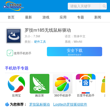
首页
最新
游戏
应用
专题
新闻
罗技m185无线鼠标驱动
大小：7.5M
语言：简体中文
类别：
硬件工具
系统：WinAll
安全下载
使用手机助手
需2345手机助手
手机助手专题
应用宝
豌豆荚
360手机助手
百度手机助手
应
为您推荐：
罗技鼠标驱动
Logitech罗技驱动软件