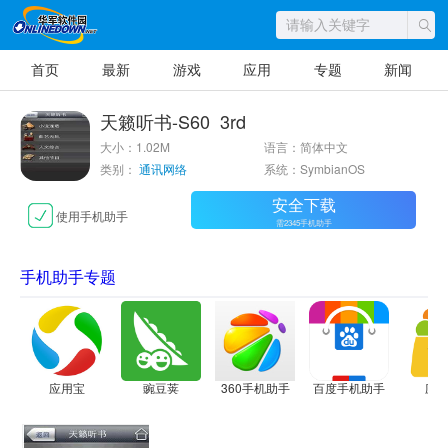
首页
最新
游戏
应用
专题
新闻
天籁听书-S60_3rd
大小：1.02M
语言：简体中文
类别：
通讯网络
系统：SymbianOS
安全下载
使用手机助手
需2345手机助手
手机助手专题
应用宝
豌豆荚
360手机助手
百度手机助手
应