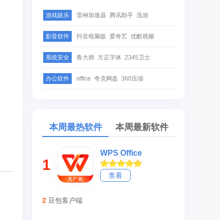
游戏娱乐
雷神加速器
腾讯助手
迅游
影音软件
抖音电脑版
爱奇艺
优酷视频
系统安全
鲁大师
方正字体
2345卫士
办公软件
office
夸克网盘
360压缩
本周最热软件
本周最新软件
WPS Office
1
查看
2
豆包客户端