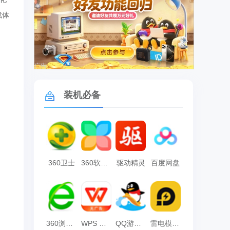
载体
广告
装机必备
360卫士
360软件管家
驱动精灵
百度网盘
360浏览器
WPS Office
QQ游戏大厅
雷电模拟器