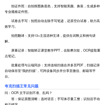
拍证件照：自拍抠图换底色，支持智能美颜、换装，生成多种
专业规格证件照。
试卷去手写：拍照自动去除手写笔迹，还原空白试卷，助力高
效学习。
拍照翻译：支持13+主流语种互译，提供生词释义和例句讲
解。
屏幕记录：智能矫正课堂教学PPT，去除摩尔纹，OCR提取重
点笔记。
批量处理与云端同步：支持连续扫描合并多页PDF，扫描记录
自动保存至“我的扫描”，可跨设备同步并分享至微信、邮箱等平
台。
夸克扫描王常见问题
问：OCR 文字识别不准、乱码？
答：保证原图清晰；选对语言；手写体尽量工整；识别后手动
校正错字。