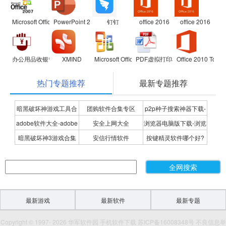
Microsoft Office 2007兼容包
PowerPoint 2007
钉钉
office 2016
office 2016
办公用品收银管理软件
XMIND
Microsoft Office Visio Professional
PDF虚拟打印机
Office 2010 Toolki
热门专题推荐
最新专题推荐
暗黑破坏神游戏工具合
团购软件合集专区
p2p种子搜索神器下载-
adobe软件大全-adobe
安全上网大全
浏览器电脑版下载-浏览
集
P2P种子搜索神器专题
暗黑破坏神3游戏合集
安信行情软件
按键精灵软件哪个好?
全系列软件下载-adobe
器下载合集
按键精灵软件合集
软件下载
最新游戏
最新软件
最新专题
Copyright © 1997- 2026 华军软件园 手机软件下载 苏ICP备16008348号 不良信息举