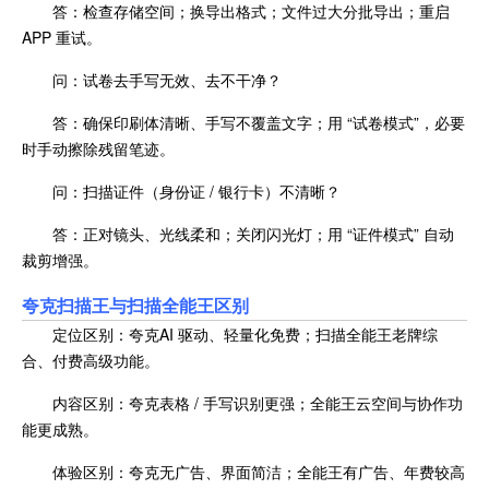
答：检查存储空间；换导出格式；文件过大分批导出；重启
APP 重试。
问：试卷去手写无效、去不干净？
答：确保印刷体清晰、手写不覆盖文字；用 “试卷模式”，必要
时手动擦除残留笔迹。
问：扫描证件（身份证 / 银行卡）不清晰？
答：正对镜头、光线柔和；关闭闪光灯；用 “证件模式” 自动
裁剪增强。
夸克扫描王与扫描全能王区别
定位区别：夸克AI 驱动、轻量化免费；扫描全能王老牌综
合、付费高级功能。
内容区别：夸克表格 / 手写识别更强；全能王云空间与协作功
能更成熟。
体验区别：夸克无广告、界面简洁；全能王有广告、年费较高