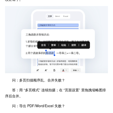
问：多页扫描顺序乱、合并失败？
答：用 “多页模式” 连续拍摄；在 “页面设置” 里拖拽缩略图排
序后合并。
问：导出 PDF/Word/Excel 失败？