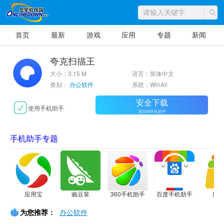
首页
最新
游戏
应用
专题
新闻
夸克扫描王
大小：3.15 M
语言：简体中文
类别：
办公软件
系统：WinAll
安全下载
使用手机助手
需2345手机助手
手机助手专题
应用宝
豌豆荚
360手机助手
百度手机助手
应
为您推荐：
办公软件