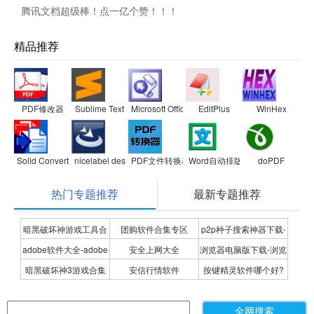
腾讯文档超级棒！点一亿个赞！！！
精品推荐
PDF修改器
Sublime Text
Microsoft Office FrontPage 2003
EditPlus
WinHex
Solid Converter PDF
nicelabel designer
PDF文件转换器(PDF File Converter)
Word自动排版软件
doPDF
热门专题推荐
最新专题推荐
暗黑破坏神游戏工具合
团购软件合集专区
p2p种子搜索神器下载-
adobe软件大全-adobe
安全上网大全
浏览器电脑版下载-浏览
集
P2P种子搜索神器专题
暗黑破坏神3游戏合集
安信行情软件
按键精灵软件哪个好?
全系列软件下载-adobe
器下载合集
按键精灵软件合集
软件下载