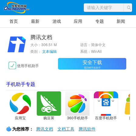
首页
最新
游戏
应用
专题
新闻
腾讯文档
大小：306.51 M
语言：简体中文
类别：
文本编辑
系统：WinAll
安全下载
使用手机助手
需2345手机助手
手机助手专题
应用宝
豌豆荚
360手机助手
百度手机助手
应
为您推荐：
腾讯文档
文档工具
腾讯软件