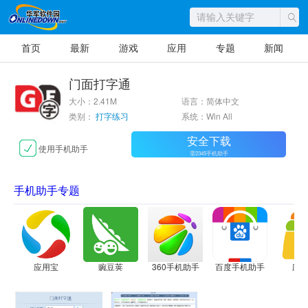
首页
最新
游戏
应用
专题
新闻
门面打字通
大小：2.41M
语言：简体中文
类别：
打字练习
系统：Win All
安全下载
使用手机助手
需2345手机助手
手机助手专题
应用宝
豌豆荚
360手机助手
百度手机助手
应