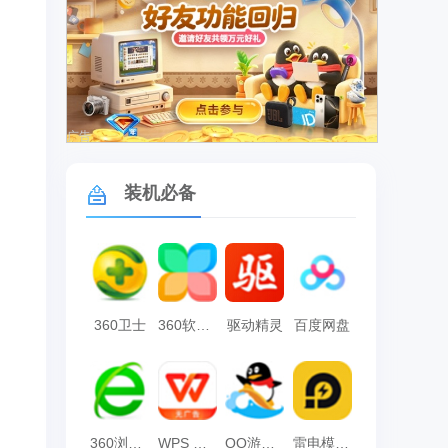
广告
装机必备
360卫士
360软件管家
驱动精灵
百度网盘
360浏览器
WPS Office
QQ游戏大厅
雷电模拟器