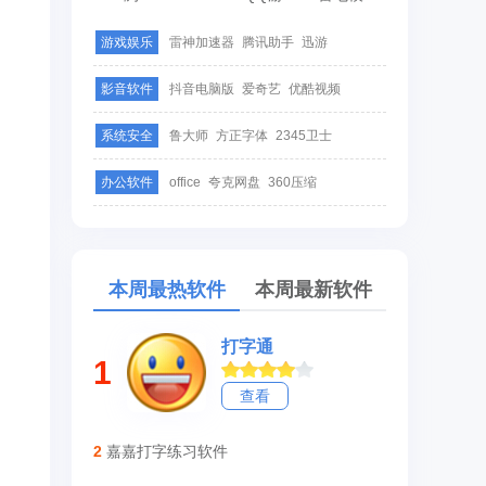
游戏娱乐
雷神加速器
腾讯助手
迅游
影音软件
抖音电脑版
爱奇艺
优酷视频
系统安全
鲁大师
方正字体
2345卫士
办公软件
office
夸克网盘
360压缩
。
本周最热软件
本周最新软件
打字通
1
查看
2
嘉嘉打字练习软件