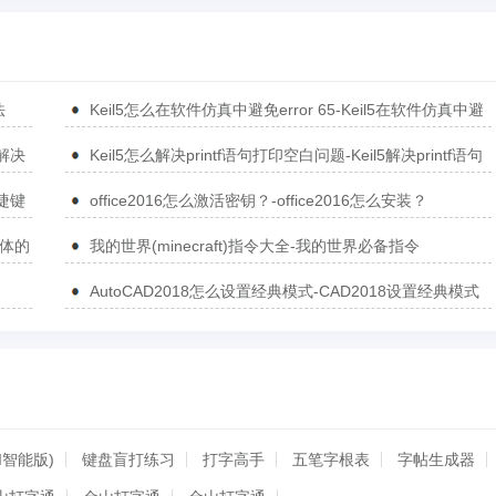
法
Keil5怎么在软件仿真中避免error 65-Keil5在软件仿真中避
免error 65的方法
5解决
Keil5怎么解决printf语句打印空白问题-Keil5解决printf语句
打印空白问题的方法
捷键
office2016怎么激活密钥？-office2016怎么安装？
简体的
我的世界(minecraft)指令大全-我的世界必备指令
AutoCAD2018怎么设置经典模式-CAD2018设置经典模式
的方法
I智能版)
键盘盲打练习
打字高手
五笔字根表
字帖生成器