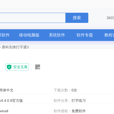
搜索
36
果软件
移动电脑版
系统软件
软件专题
教程
—
赛科先锋打字通3
简体中文
下载次数：
0次
v4.4.0.8官方版
软件分类：
打字练习
winall
软件授权：
免费软件