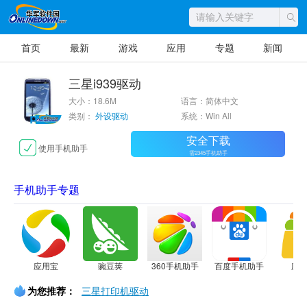
首页
最新
游戏
应用
专题
新闻
三星i939驱动
大小：18.6M
语言：简体中文
类别：
外设驱动
系统：Win All
安全下载
使用手机助手
需2345手机助手
手机助手专题
应用宝
豌豆荚
360手机助手
百度手机助手
应
为您推荐：
三星打印机驱动