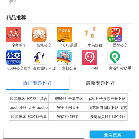
评！
精品推荐
摩拜单车
智能公交
沃·行讯通
木鸟短租
爱帮公交
8684公交查询
百程旅行－出境游专家，签证无忧
彩虹公交
小猪
穷游行程助手
热门专题推荐
最新专题推荐
暗黑破坏神游戏工具合
团购软件合集专区
p2p种子搜索神器下载-
adobe软件大全-adobe
安全上网大全
浏览器电脑版下载-浏览
集
P2P种子搜索神器专题
暗黑破坏神3游戏合集
安信行情软件
按键精灵软件哪个好?
全系列软件下载-adobe
器下载合集
按键精灵软件合集
软件下载