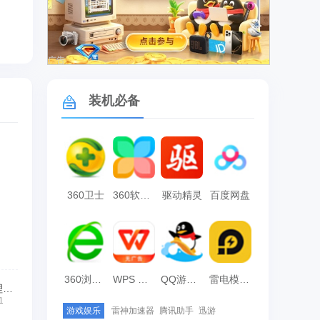
广告
装机必备
360卫士
360软件管家
驱动精灵
百度网盘
360浏览器
WPS Office
QQ游戏大厅
雷电模拟器
小旺星会员积分管理软件
1
游戏娱乐
雷神加速器
腾讯助手
迅游