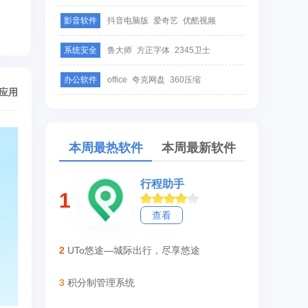
影音软件
抖音电脑版
爱奇艺
优酷视频
系统安全
鲁大师
方正字体
2345卫士
办公软件
office
夸克网盘
360压缩
/应用
本周最热软件
本周最新软件
行程助手
1
查看
2
UTo悠途—城际出行，尽享悠途
3
积分制管理系统