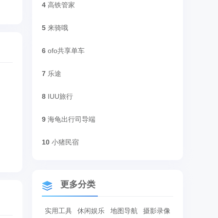
4
高铁管家
5
来骑哦
6
ofo共享单车
7
乐途
8
IUU旅行
9
海龟出行司导端
10
小猪民宿
更多分类
实用工具
休闲娱乐
地图导航
摄影录像