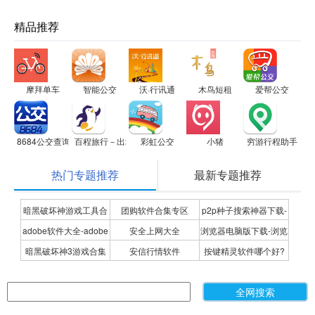
精品推荐
摩拜单车
智能公交
沃·行讯通
木鸟短租
爱帮公交
8684公交查询
百程旅行－出境游专家，签证无忧
彩虹公交
小猪
穷游行程助手
热门专题推荐
最新专题推荐
暗黑破坏神游戏工具合
团购软件合集专区
p2p种子搜索神器下载-
adobe软件大全-adobe
安全上网大全
浏览器电脑版下载-浏览
集
P2P种子搜索神器专题
暗黑破坏神3游戏合集
安信行情软件
按键精灵软件哪个好?
全系列软件下载-adobe
器下载合集
按键精灵软件合集
软件下载