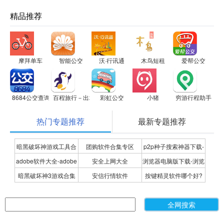
精品推荐
摩拜单车
智能公交
沃·行讯通
木鸟短租
爱帮公交
8684公交查询
百程旅行－出境游专家，签证无忧
彩虹公交
小猪
穷游行程助手
热门专题推荐
最新专题推荐
暗黑破坏神游戏工具合
团购软件合集专区
p2p种子搜索神器下载-
adobe软件大全-adobe
安全上网大全
浏览器电脑版下载-浏览
集
P2P种子搜索神器专题
暗黑破坏神3游戏合集
安信行情软件
按键精灵软件哪个好?
全系列软件下载-adobe
器下载合集
按键精灵软件合集
软件下载