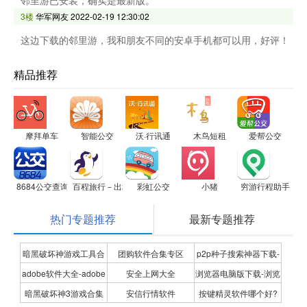
邻里游已安装，确实是最新版。
3楼
华军网友
2022-02-19 12:30:02
这边下载的邻里游，我和朋友不同的安卓手机都可以用，好评！
精品推荐
摩拜单车
智能公交
沃·行讯通
木鸟短租
爱帮公交
8684公交查询
百程旅行－出境游专家，签证无忧
彩虹公交
小猪
穷游行程助手
热门专题推荐
最新专题推荐
暗黑破坏神游戏工具合
团购软件合集专区
p2p种子搜索神器下载-
adobe软件大全-adobe
安全上网大全
浏览器电脑版下载-浏览
集
P2P种子搜索神器专题
暗黑破坏神3游戏合集
安信行情软件
按键精灵软件哪个好?
全系列软件下载-adobe
器下载合集