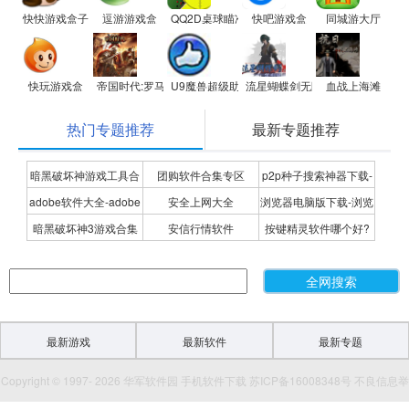
快快游戏盒子
逗游游戏盒
QQ2D桌球瞄准器
快吧游戏盒
同城游大厅
快玩游戏盒
帝国时代:罗马复兴
U9魔兽超级助手
流星蝴蝶剑无限气修改器
血战上海滩
热门专题推荐
最新专题推荐
暗黑破坏神游戏工具合
团购软件合集专区
p2p种子搜索神器下载-
adobe软件大全-adobe
安全上网大全
浏览器电脑版下载-浏览
集
P2P种子搜索神器专题
暗黑破坏神3游戏合集
安信行情软件
按键精灵软件哪个好?
全系列软件下载-adobe
器下载合集
按键精灵软件合集
软件下载
最新游戏
最新软件
最新专题
Copyright © 1997- 2026 华军软件园 手机软件下载 苏ICP备16008348号 不良信息举