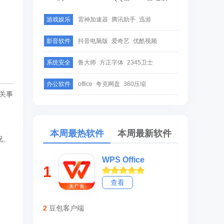
游戏娱乐
雷神加速器
腾讯助手
迅游
影音软件
抖音电脑版
爱奇艺
优酷视频
系统安全
鲁大师
方正字体
2345卫士
办公软件
office
夸克网盘
360压缩
关事
本周最热软件
本周最新软件
况。
WPS Office
1
查看
2
豆包客户端