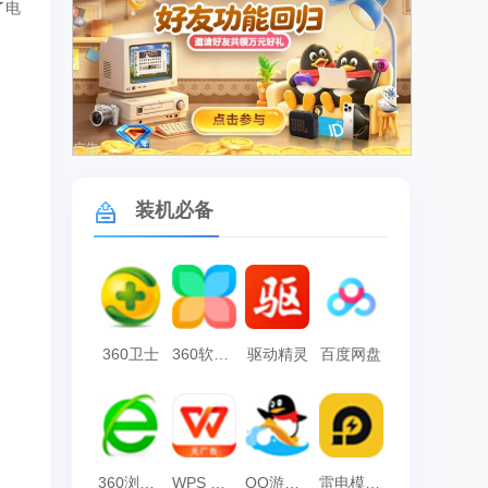
了电
广告
装机必备
360卫士
360软件管家
驱动精灵
百度网盘
360浏览器
WPS Office
QQ游戏大厅
雷电模拟器