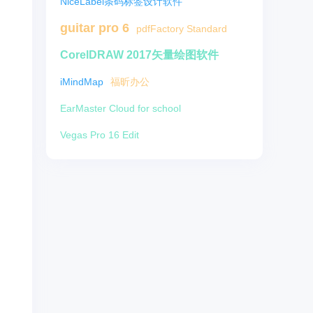
NiceLabel条码标签设计软件
guitar pro 6
pdfFactory Standard
CorelDRAW 2017矢量绘图软件
iMindMap
福昕办公
EarMaster Cloud for school
Vegas Pro 16 Edit