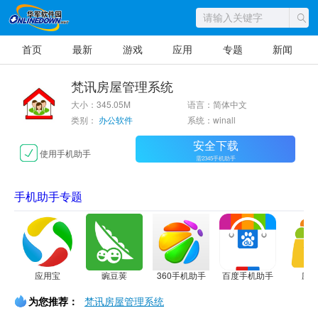
首页
最新
游戏
应用
专题
新闻
梵讯房屋管理系统
大小：345.05M
语言：简体中文
类别：
办公软件
系统：winall
安全下载
使用手机助手
需2345手机助手
手机助手专题
应用宝
豌豆荚
360手机助手
百度手机助手
应
为您推荐：
梵讯房屋管理系统