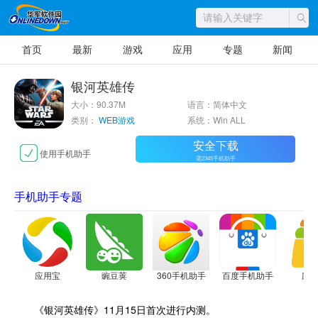
首页
最新
游戏
应用
专题
新闻
银河英雄传
大小：90.37M
语言：简体中文
类别：
WEB游戏
系统：Win ALL
安全下载
使用手机助手
需2345手机助手
手机助手专题
应用宝
豌豆荚
360手机助手
百度手机助手
应
《银河英雄传》11月15日首次进行内测。