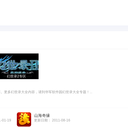
幻世录2专区
。更多幻世录大全内容，请到华军软件园幻世录大全专题！...
山海奇缘
1-01-19
更新日期：
2011-08-16