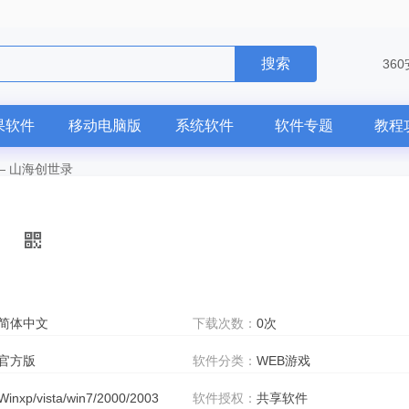
搜索
36
果软件
移动电脑版
系统软件
软件专题
教程
—
山海创世录
简体中文
下载次数：
0次
官方版
软件分类：
WEB游戏
Winxp/vista/win7/2000/2003
软件授权：
共享软件