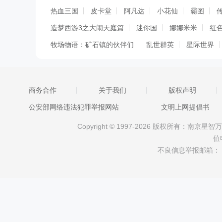
热血三国
皮卡堂
阿凡达
小花仙
霸图
造梦西游3之大闹天庭篇
迷你国
娜娜米米
红
牧场物语：矿石镇的伙伴们
乱世群英
星际世界
森林神秘帝国无敌版
千军破
山海创世录
七十
名扬天下
航海之王
汉风
摩尔勇士
我是掌
商务合作
关于我们
版权声明
天天向上
十年一剑
奇客岛
南帝北丐
梁山
公安部网络违法犯罪举报网站
文明上网提倡书
Copyright © 1997-2026 版权所有：南
值
不良信息举报邮箱：