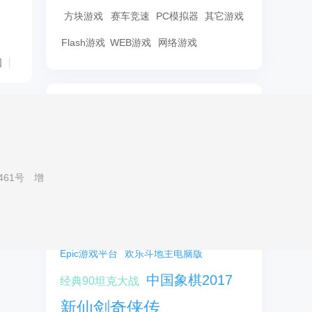
方块游戏
赛车竞速
PC模拟器
其它游戏
Flash游戏
WEB游戏
网络游戏
国
华军热搜
迷你世界
WeGame
游窝游戏盒
Origin平台
腾讯游戏平台
461号
增
腾讯手游助手
生死狙击官方版
360游戏大厅
QQ游戏大厅
Epic游戏平台
欢乐斗地主电脑版
中国象棋2017
经典90坦克大战
新仙剑奇侠传