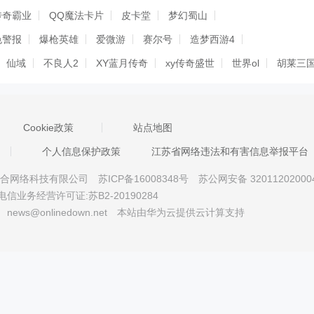
传奇霸业
QQ魔法卡片
皮卡堂
梦幻蜀山
色警报
爆枪英雄
爱微游
赛尔号
造梦西游4
仙域
不良人2
XY蓝月传奇
xy传奇盛世
世界ol
胡莱三
二变
银河英雄传
九天仙梦
天战传奇
富人国
网金世界
门
星际红警
奥拉星
天地英雄
指点江山
热血西游
Cookie政策
站点地图
好汉
个人信息保护政策
江苏省网络违法和有害信息举报平台
京星智万合网络科技有限公司
苏ICP备16008348号
苏公网安备 32011202000
电信业务经营许可证:苏B2-20190284
news@onlinedown.net
本站由华为云提供云计算支持