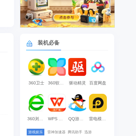
广告
装机必备
360卫士
360软件管家
驱动精灵
百度网盘
360浏览器
WPS Office
QQ游戏大厅
雷电模拟器
游戏娱乐
雷神加速器
腾讯助手
迅游