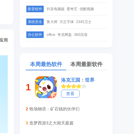
影音软件
抖音电脑版
爱奇艺
优酷视频
系统安全
鲁大师
方正字体
2345卫士
办公软件
office
夸克网盘
360压缩
/应用
本周最热软件
本周最新软件
洛克王国：世界
1
查看
2
牧场物语：矿石镇的伙伴们
3
造梦西游3之大闹天庭篇