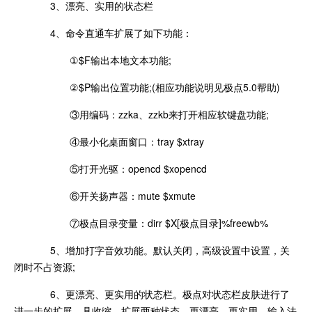
3、漂亮、实用的状态栏
4、命令直通车扩展了如下功能：
①$F输出本地文本功能;
②$P输出位置功能;(相应功能说明见极点5.0帮助)
③用编码：zzka、zzkb来打开相应软键盘功能;
④最小化桌面窗口：tray $xtray
⑤打开光驱：opencd $xopencd
⑥开关扬声器：mute $xmute
⑦极点目录变量：dirr $X[极点目录]%freewb%
5、增加打字音效功能。默认关闭，高级设置中设置，关
闭时不占资源;
6、更漂亮、更实用的状态栏。极点对状态栏皮肤进行了
进一步的扩展，具收缩、扩展两种状态，更漂亮、更实用，输入法