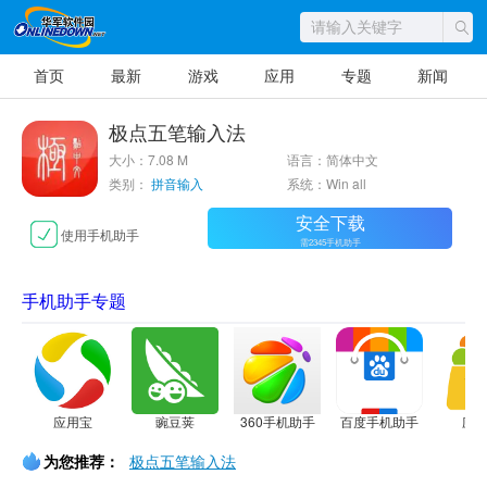
首页
最新
游戏
应用
专题
新闻
极点五笔输入法
大小：7.08 M
语言：简体中文
类别：
拼音输入
系统：Win all
安全下载
使用手机助手
需2345手机助手
手机助手专题
应用宝
豌豆荚
360手机助手
百度手机助手
应
为您推荐：
极点五笔输入法