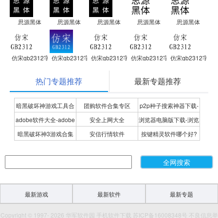
思源黑体
思源黑体
思源黑体
思源黑体
思源黑体
仿宋gb2312字体
仿宋gb2312字体
仿宋gb2312字体
仿宋gb2312字体
仿宋gb2312字体
热门专题推荐
最新专题推荐
暗黑破坏神游戏工具合
团购软件合集专区
p2p种子搜索神器下载-
adobe软件大全-adobe
安全上网大全
浏览器电脑版下载-浏览
集
P2P种子搜索神器专题
暗黑破坏神3游戏合集
安信行情软件
按键精灵软件哪个好?
全系列软件下载-adobe
器下载合集
按键精灵软件合集
软件下载
最新游戏
最新软件
最新专题
Copyright © 1997- 2026 华军软件园 手机软件下载 苏ICP备16008348号 不良信息举