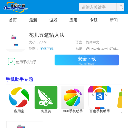
首页
最新
游戏
应用
专题
新闻
花儿五笔输入法
大小：7.4M
语言：简体中文
类别：
字体下载
系统：Winxp/vista/win7/win8/2000/2003
安全下载
使用手机助手
需2345手机助手
手机助手专题
应用宝
豌豆荚
360手机助手
百度手机助手
应