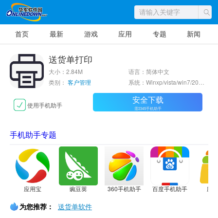
首页
最新
游戏
应用
专题
新闻
送货单打印
大小：2.84M
语言：简体中文
类别：
客户管理
系统：Winxp/vista/win7/2000
安全下载
使用手机助手
需2345手机助手
手机助手专题
应用宝
豌豆荚
360手机助手
百度手机助手
应
为您推荐：
送货单软件