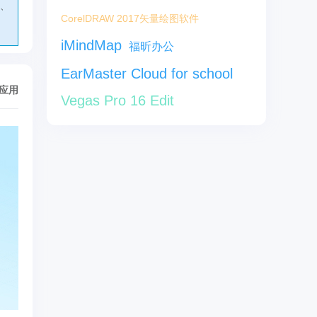
、
CorelDRAW 2017矢量绘图软件
iMindMap
福昕办公
EarMaster Cloud for school
/应用
Vegas Pro 16 Edit