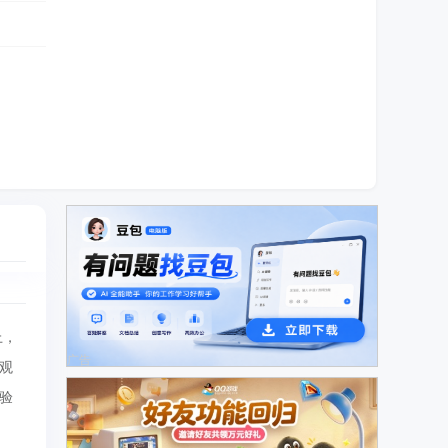
上，
广告
观
验