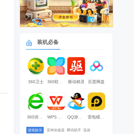
广告
装机必备
360卫士
360软件管家
驱动精灵
百度网盘
360浏览器
WPS Office
QQ游戏大厅
雷电模拟器
游戏娱乐
雷神加速器
腾讯助手
迅游