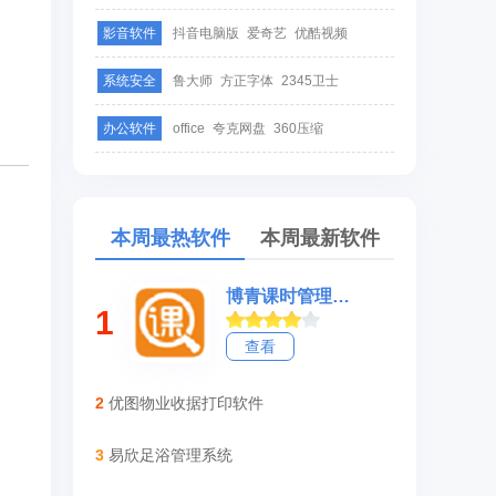
影音软件
抖音电脑版
爱奇艺
优酷视频
系统安全
鲁大师
方正字体
2345卫士
办公软件
office
夸克网盘
360压缩
本周最热软件
本周最新软件
博青课时管理系统
1
查看
2
优图物业收据打印软件
3
易欣足浴管理系统