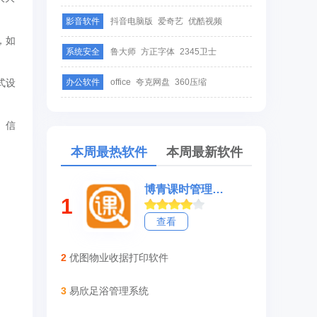
影音软件
抖音电脑版
爱奇艺
优酷视频
，如
系统安全
鲁大师
方正字体
2345卫士
式设
办公软件
office
夸克网盘
360压缩
、信
本周最热软件
本周最新软件
博青课时管理系统
1
查看
2
优图物业收据打印软件
3
易欣足浴管理系统