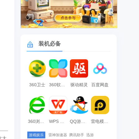
广告
装机必备
360卫士
360软件管家
驱动精灵
百度网盘
360浏览器
WPS Office
QQ游戏大厅
雷电模拟器
游戏娱乐
雷神加速器
腾讯助手
迅游
大大