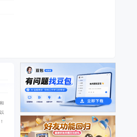
和
广告
以
！