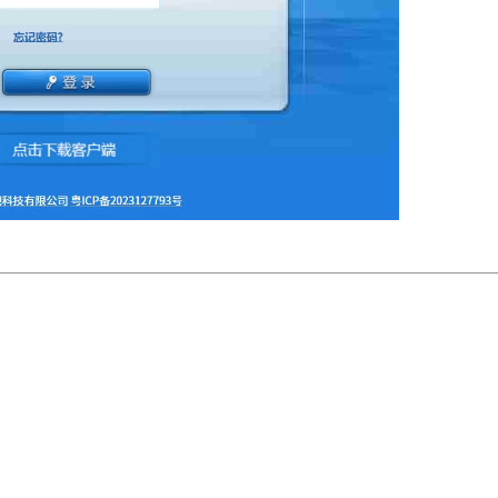
。
。
。