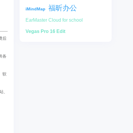
福昕办公
iMindMap
EarMaster Cloud for school
Vegas Pro 16 Edit
费后
供各
。软
站、