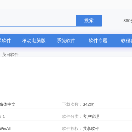
搜索
36
果软件
移动电脑版
系统软件
软件专题
教程
—
茂日软件
简体中文
下载次数：
342次
8.1
软件分类：
客户管理
WinAll
软件授权：
共享软件