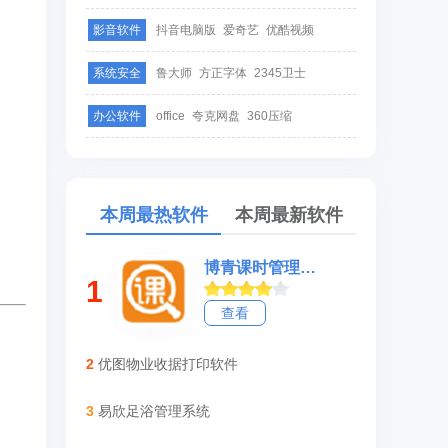
影音软件
抖音电脑版
爱奇艺
优酷视频
系统安全
鲁大师
方正字体
2345卫士
办公软件
office
夸克网盘
360压缩
本周最热软件
本周最新软件
博青课时管理系统
1
查看
2
优图物业收据打印软件
3
易欣足浴管理系统