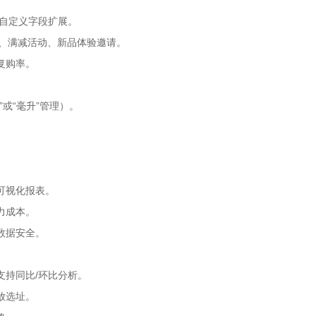
持自定义字段扩展。
券、满减活动、新品体验邀请。
复购率。
或“毫升”管理）。
可视化报表。
力成本。
数据安全。
支持同比/环比分析。
放选址。