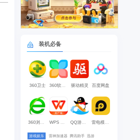
广告
装机必备
360卫士
360软件管家
驱动精灵
百度网盘
360浏览器
WPS Office
QQ游戏大厅
雷电模拟器
游戏娱乐
雷神加速器
腾讯助手
迅游