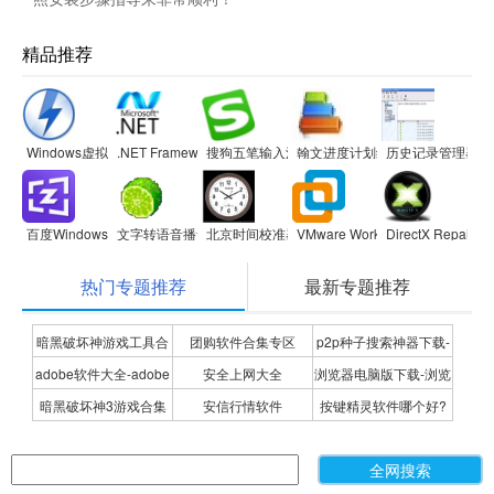
精品推荐
Windows虚拟光驱(Daemon Tools Lite)
.NET Framework
搜狗五笔输入法
翰文进度计划编制系统
历史记录管理器
百度Windows10直通车
文字转语音播音系统
北京时间校准器
VMware Workstation
DirectX Repair
热门专题推荐
最新专题推荐
暗黑破坏神游戏工具合
团购软件合集专区
p2p种子搜索神器下载-
adobe软件大全-adobe
安全上网大全
浏览器电脑版下载-浏览
集
P2P种子搜索神器专题
暗黑破坏神3游戏合集
安信行情软件
按键精灵软件哪个好?
全系列软件下载-adobe
器下载合集
按键精灵软件合集
软件下载