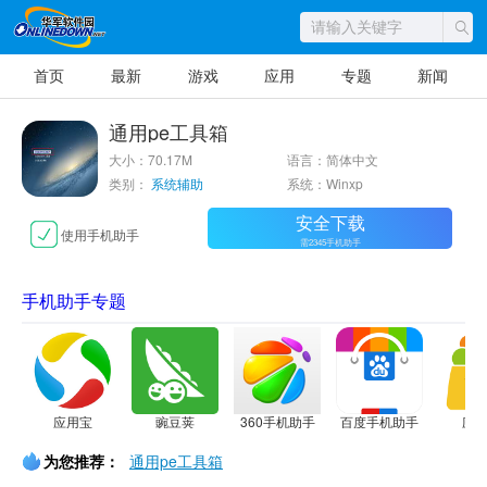
首页
最新
游戏
应用
专题
新闻
通用pe工具箱
大小：70.17M
语言：简体中文
类别：
系统辅助
系统：Winxp
安全下载
使用手机助手
需2345手机助手
手机助手专题
应用宝
豌豆荚
360手机助手
百度手机助手
应
为您推荐：
通用pe工具箱