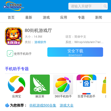
首页
最新
游戏
应用
专题
新闻
80街机游戏厅
大小：14.9M
语言：简体中文
类别：
游戏软件
系统：Winxp/vista/win7/win8/2000/2003
安全下载
使用手机助手
需2345手机助手
手机助手专题
应用宝
豌豆荚
360手机助手
百度手机助手
应
为您推荐：
街机游戏500合集
游戏大全