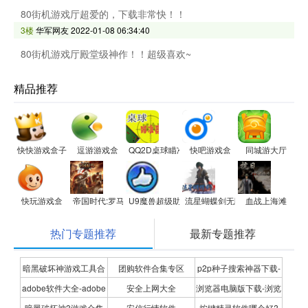
80街机游戏厅超爱的，下载非常快！！
3楼
华军网友
2022-01-08 06:34:40
80街机游戏厅殿堂级神作！！超级喜欢~
精品推荐
快快游戏盒子
逗游游戏盒
QQ2D桌球瞄准器
快吧游戏盒
同城游大厅
快玩游戏盒
帝国时代:罗马复兴
U9魔兽超级助手
流星蝴蝶剑无限气修改器
血战上海滩
热门专题推荐
最新专题推荐
暗黑破坏神游戏工具合
团购软件合集专区
p2p种子搜索神器下载-
adobe软件大全-adobe
安全上网大全
浏览器电脑版下载-浏览
集
P2P种子搜索神器专题
暗黑破坏神3游戏合集
安信行情软件
按键精灵软件哪个好?