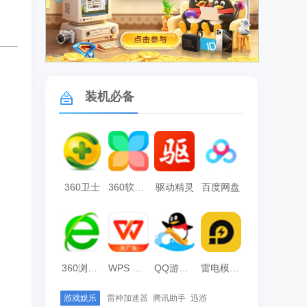
广告
装机必备
360卫士
360软件管家
驱动精灵
百度网盘
360浏览器
WPS Office
QQ游戏大厅
雷电模拟器
游戏娱乐
雷神加速器
腾讯助手
迅游