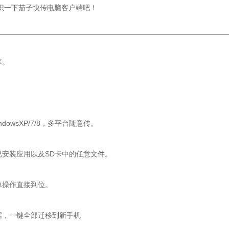
识一下茄子快传电脑客户端吧！
享。
 WindowsXP/7/8，多平台随意传。
安装应用以及SD卡中的任意文件。
操作直接到位。
，一键全部迁移到新手机