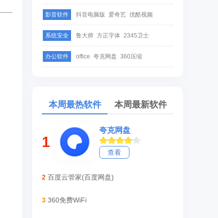
影音软件
抖音电脑版
爱奇艺
优酷视频
系统安全
鲁大师
方正字体
2345卫士
办公软件
office
夸克网盘
360压缩
本周最热软件
本周最新软件
夸克网盘
1
查看
2
百度云管家(百度网盘)
3
360免费WiFi