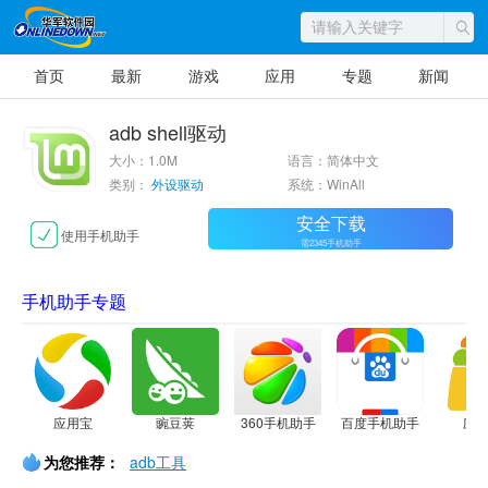
首页
最新
游戏
应用
专题
新闻
adb shell驱动
大小：1.0M
语言：简体中文
类别：
外设驱动
系统：WinAll
安全下载
使用手机助手
需2345手机助手
手机助手专题
应用宝
豌豆荚
360手机助手
百度手机助手
应
为您推荐：
adb工具