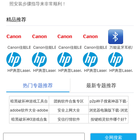
照安装步骤指导来非常顺利！
精品推荐
Canon佳能LBP2900 激光打印机驱动
Canon佳能LBP2900 激光打印机驱动
Canon佳能LBP2900 激光打印机驱动
Canon佳能LBP2900 激光打印
万能蓝牙耳机驱动
HP惠普LaserJet 1020 Plus打印机
HP惠普LaserJet 1020 Plus打印机
HP惠普LaserJet 1020 Plus打印机
HP惠普LaserJet 1020 Plus打印
HP惠普LaserJet 
热门专题推荐
最新专题推荐
暗黑破坏神游戏工具合
团购软件合集专区
p2p种子搜索神器下载-
adobe软件大全-adobe
安全上网大全
浏览器电脑版下载-浏览
集
P2P种子搜索神器专题
暗黑破坏神3游戏合集
安信行情软件
按键精灵软件哪个好?
全系列软件下载-adobe
器下载合集
按键精灵软件合集
软件下载