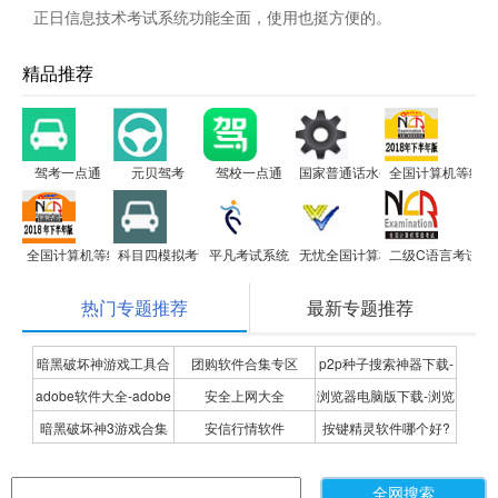
正日信息技术考试系统功能全面，使用也挺方便的。
精品推荐
驾考一点通
元贝驾考
驾校一点通
国家普通话水平测试模拟测试及
全国计算机等级考试
全国计算机等级考试全真模拟考试二级MS Office高级应用
科目四模拟考试
平凡考试系统
无忧全国计算机等级考试超级模拟软件
二级C语言考试系
热门专题推荐
最新专题推荐
暗黑破坏神游戏工具合
团购软件合集专区
p2p种子搜索神器下载-
adobe软件大全-adobe
安全上网大全
浏览器电脑版下载-浏览
集
P2P种子搜索神器专题
暗黑破坏神3游戏合集
安信行情软件
按键精灵软件哪个好?
全系列软件下载-adobe
器下载合集
按键精灵软件合集
软件下载