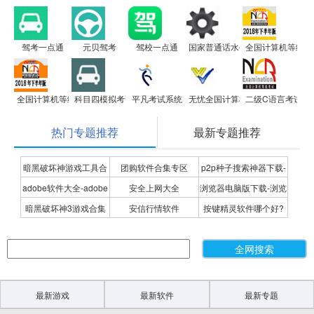
驾考一点通
元贝驾考
驾校一点通
国家普通话水平测试模拟测试及
全国计算机等级考试
全国计算机等级考试全真模拟考试二级MS Office高级应用
科目四模拟考试
平凡考试系统
无忧全国计算机等级考试超级模拟软件
二级C语言考试系
热门专题推荐
最新专题推荐
暗黑破坏神游戏工具合
团购软件合集专区
p2p种子搜索神器下载-
adobe软件大全-adobe
安全上网大全
浏览器电脑版下载-浏览
集
P2P种子搜索神器专题
暗黑破坏神3游戏合集
安信行情软件
按键精灵软件哪个好?
全系列软件下载-adobe
器下载合集
按键精灵软件合集
软件下载
最新游戏
最新软件
最新专题