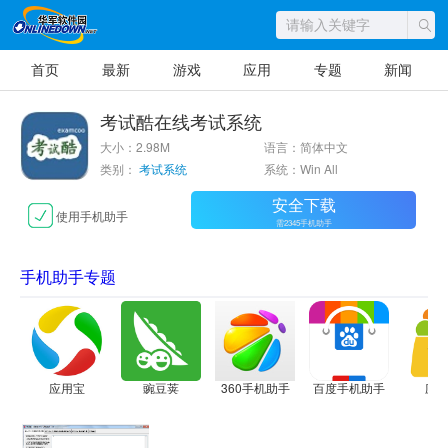
首页
最新
游戏
应用
专题
新闻
考试酷在线考试系统
大小：2.98M
语言：简体中文
类别：
考试系统
系统：Win All
安全下载
使用手机助手
需2345手机助手
手机助手专题
应用宝
豌豆荚
360手机助手
百度手机助手
应