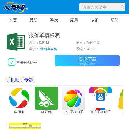
首页
最新
游戏
应用
专题
新闻
报价单模板表
大小：0.01M
语言：简体中文
类别：
供销存表格
系统：WinAll
安全下载
使用手机助手
需2345手机助手
手机助手专题
应用宝
豌豆荚
360手机助手
百度手机助手
应