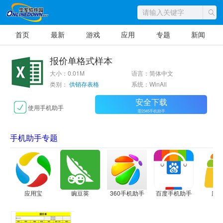
首页
最新
游戏
应用
专题
新闻
报价单格式样本
大小：0.01M
语言：简体中文
类别：
供销存表格
系统：WinAll
安全下载
使用手机助手
需2345手机助手
手机助手专题
应用宝
豌豆荚
360手机助手
百度手机助手
应