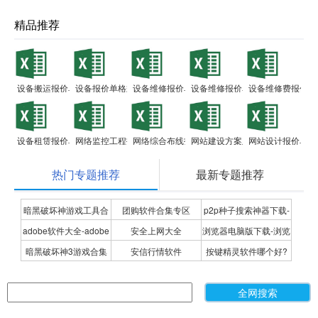
精品推荐
设备搬运报价单
设备报价单格式范本
设备维修报价单
设备维修报价单模板
设备维修费报价单
设备租赁报价单
网络监控工程报价单
网络综合布线报价单
网站建设方案及报价单
网站设计报价单
热门专题推荐
最新专题推荐
暗黑破坏神游戏工具合
团购软件合集专区
p2p种子搜索神器下载-
adobe软件大全-adobe
安全上网大全
浏览器电脑版下载-浏览
集
P2P种子搜索神器专题
暗黑破坏神3游戏合集
安信行情软件
按键精灵软件哪个好?
全系列软件下载-adobe
器下载合集
按键精灵软件合集
软件下载