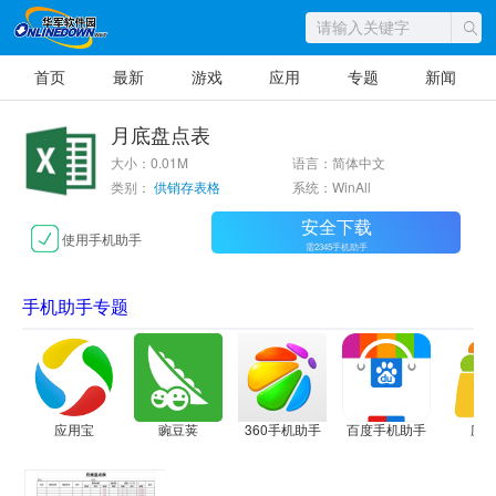
首页
最新
游戏
应用
专题
新闻
月底盘点表
大小：0.01M
语言：简体中文
类别：
供销存表格
系统：WinAll
安全下载
使用手机助手
需2345手机助手
手机助手专题
应用宝
豌豆荚
360手机助手
百度手机助手
应