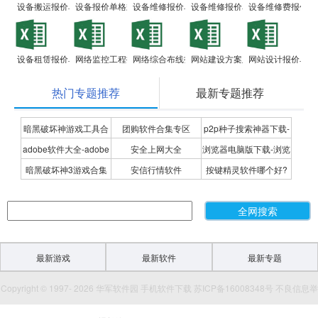
设备搬运报价单
设备报价单格式范本
设备维修报价单
设备维修报价单模板
设备维修费报价单
设备租赁报价单
网络监控工程报价单
网络综合布线报价单
网站建设方案及报价单
网站设计报价单
热门专题推荐
最新专题推荐
暗黑破坏神游戏工具合
团购软件合集专区
p2p种子搜索神器下载-
adobe软件大全-adobe
安全上网大全
浏览器电脑版下载-浏览
集
P2P种子搜索神器专题
暗黑破坏神3游戏合集
安信行情软件
按键精灵软件哪个好?
全系列软件下载-adobe
器下载合集
按键精灵软件合集
软件下载
最新游戏
最新软件
最新专题
Copyright © 1997- 2026 华军软件园 手机软件下载 苏ICP备16008348号 不良信息举