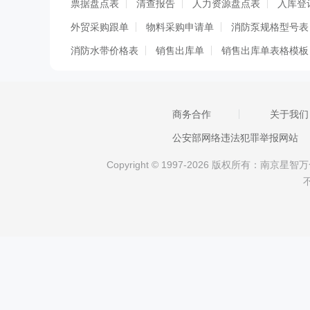
票据盘点表
清查报告
人力资源盘点表
入库登
外贸采购跟单
物料采购申请单
消防泵规格型号表
消防水带价格表
销售出库单
销售出库单表格模板
药品盘点表
月底盘点表
政府采购货物验收单
资金盘点表
公司采购申请单
超市盘点表
产品
商务合作
关于我们
仓库温湿度记录表
仓库领用登记表
仓库进出明细
公安部网络违法犯罪举报网站
餐饮盘点表模板
采购需求单
采购项目验收单
Copyright © 1997-2026 版权所有：南
采购结算单
采购请购单