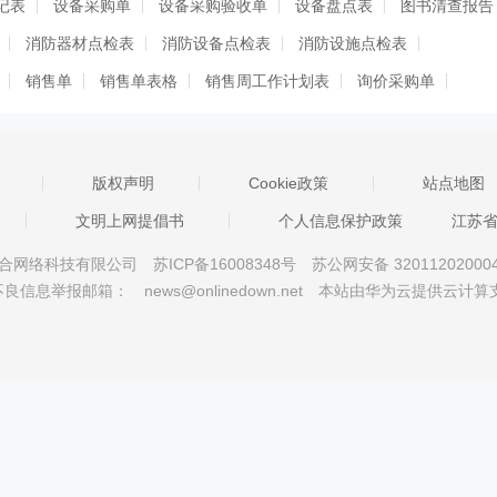
记表
设备采购单
设备采购验收单
设备盘点表
图书清查报告
消防器材点检表
消防设备点检表
消防设施点检表
销售单
销售单表格
销售周工作计划表
询价采购单
政府采购验收单
支票盘点表
资产清查报告
资产清查报告模板
发货表
仓库物品领用登记表
仓库物料进出明细表
版权声明
Cookie政策
站点地图
表
仓库计划表
仓库管理表
仓库登记表
仓库出库表
文明上网提倡书
个人信息保护政策
江苏
采购审批单
采购入库单
采购单格式表格
采购单样本
京星智万合网络科技有限公司
苏ICP备16008348号
苏公网安备 32011202000
不良信息举报邮箱：
news@onlinedown.net
本站由华为云提供云计算