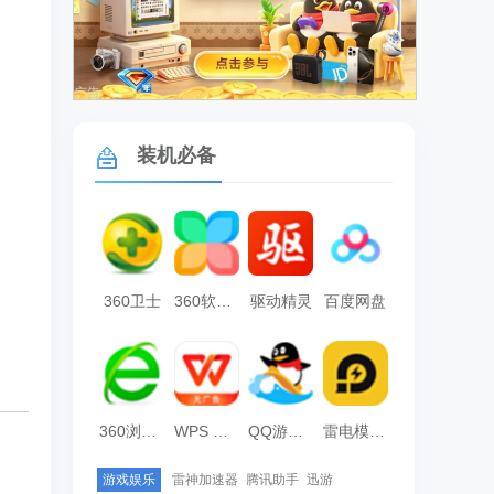
广告
装机必备
360卫士
360软件管家
驱动精灵
百度网盘
360浏览器
WPS Office
QQ游戏大厅
雷电模拟器
游戏娱乐
雷神加速器
腾讯助手
迅游