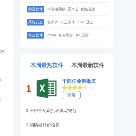
影音软件
抖音电脑版
爱奇艺
优酷视频
系统安全
鲁大师
方正字体
2345卫士
办公软件
office
夸克网盘
360压缩
平均
本周最热软件
本周最新软件
哦。
干部任免审批表
1
查看
。
2
干部任免审批表填写规范
3
消防器材价格表