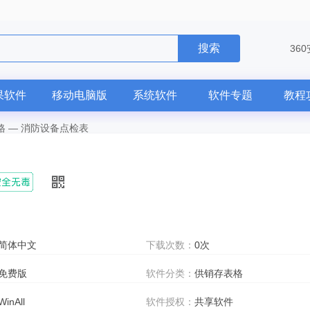
搜索
36
果软件
移动电脑版
系统软件
软件专题
教程
格
—
消防设备点检表
简体中文
下载次数：
0次
免费版
软件分类：
供销存表格
WinAll
软件授权：
共享软件