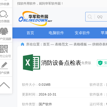
找软件用软件，就到华军软件园！
QQ
首页
电脑软件
安卓软件
苹
所在位置：
首页
—
表格范文
—
表格模板
—
供销存表
消防设备点检表
免费版
软件大小：
0.01MB
软件语言：
更新时间：
2024-10-31
软件版本：
软件类型：
国产软件
运行环境：