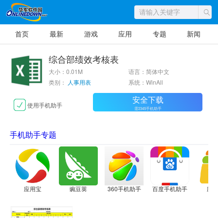
首页
最新
游戏
应用
专题
新闻
综合部绩效考核表
大小：0.01M
语言：简体中文
类别：
人事用表
系统：WinAll
安全下载
使用手机助手
需2345手机助手
手机助手专题
应用宝
豌豆荚
360手机助手
百度手机助手
应