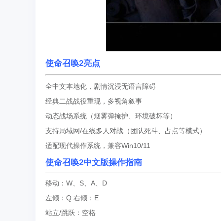
使命召唤2亮点
全中文本地化，剧情沉浸无语言障碍
经典二战战役重现，多视角叙事
动态战场系统（烟雾弹掩护、环境破坏等）
支持局域网/在线多人对战（团队死斗、占点等模式）
适配现代操作系统，兼容Win10/11
使命召唤2中文版
操作指南
移动：W、S、A、D
左倾：Q
右倾：E
站立/跳跃：空格