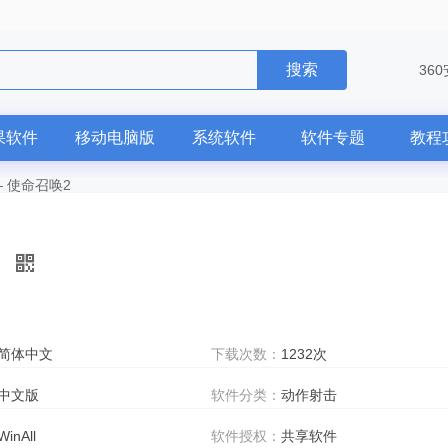
搜索
36
果软件
移动电脑版
系统软件
软件专题
教程
—
使命召唤2
简体中文
下载次数：
1232次
中文版
软件分类：
动作射击
WinAll
软件授权：
共享软件