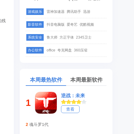
。
游戏娱乐
雷神加速器
腾讯助手
迅游
的残
影音软件
抖音电脑版
爱奇艺
优酷视频
系统安全
鲁大师
方正字体
2345卫士
办公软件
office
夸克网盘
360压缩
本周最热软件
本周最新软件
逆战：未来
1
查看
2
魂斗罗1代