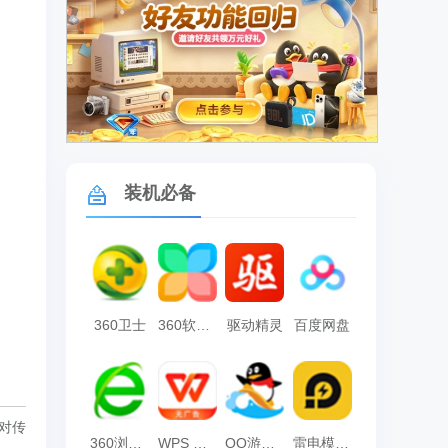
广告
装机必备
360卫士
360软件管家
驱动精灵
百度网盘
家对传
360浏览器
WPS Office
QQ游戏大厅
雷电模拟器