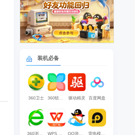
广告
装机必备
360卫士
360软件管家
驱动精灵
百度网盘
360浏览器
WPS Office
QQ游戏大厅
雷电模拟器