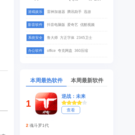
游戏娱乐
雷神加速器
腾讯助手
迅游
影音软件
抖音电脑版
爱奇艺
优酷视频
系统安全
鲁大师
方正字体
2345卫士
办公软件
office
夸克网盘
360压缩
本周最热软件
本周最新软件
逆战：未来
1
查看
2
魂斗罗1代