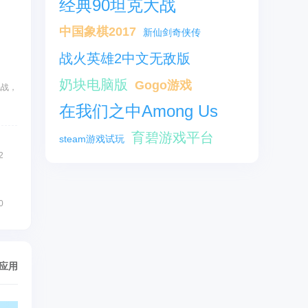
经典90坦克大战
中国象棋2017
新仙剑奇侠传
战火英雄2中文无敌版
奶块电脑版
Gogo游戏
挑战，
在我们之中Among Us
育碧游戏平台
steam游戏试玩
2
0
/应用