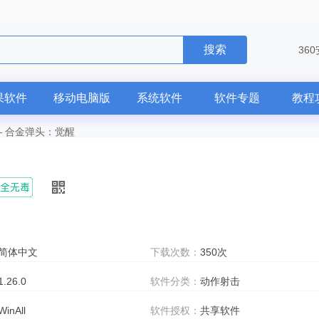
搜索
36
果软件
移动电脑版
系统软件
软件专题
教程
—
合金弹头：觉醒
简体中文
下载次数：
350次
1.26.0
软件分类：
动作射击
WinAll
软件授权：
共享软件