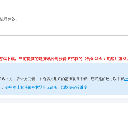
期梳理建议。
游戏下载。当前提供的是腾讯公司获得IP授权的《合金弹头：觉醒》游戏
美观大方，设计更完善，不断满足用户的需求欢迎下载。感兴趣的还可以下载
极
》
、
铠甲勇士激斗传炎龙登场无敌版
、
蜘蛛侠破碎维度