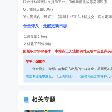
联合行动等玩法支持跨平台，但俱乐部挑战等需同区服。
Q：如何反馈BUG？
通过游戏内【设置】-【客服】或官方社群提交，官方定
合金弹头：觉醒
更新日志
1.修复部分bug
2.优化了部分功能
因版权方SNK要求，本站点已无法提供对应版本合金弹头
华军小编推荐：
合金弹头：觉醒功能和官方出品的一样齐全，界面更加
着陆专业版电脑版
、
《玩偶英雄》
、
《荣誉勋章之空降神兵
相关专题